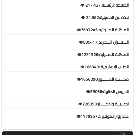
الصفحة الرئيسية:217,427 👁️
نبذة عن الحسينية:24,562 👁️
المـكتبة الصــوتيه:7697245👁️
الـــقــران الــكـريم:500417👁️
المـكتبة الـمــرئية:1251926👁️
الكتـب الاسلامية :166949👁️
مكـــتبة الصـــــور:1656090👁️
الدروس الكتابية:58066👁️
ادعــيــة واذكـــــار:226990👁️
عدد زوار الموقع :11799672👁️