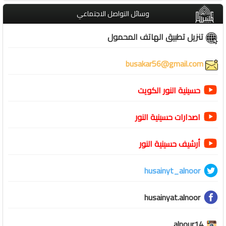
وسائل التواصل الاجتماعي
تنزيل تطبيق الهاتف المحمول
busakar56@gmail.com
حسينية النور الكويت
اصدارات حسينية النور
أرشيف حسينية النور
husainyt_alnoor
husainyat.alnoor
alnour14