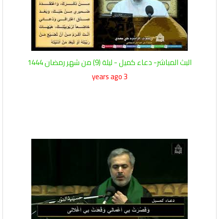
البث المباشر- دعاء كميل - ليلة (9) من شهر رمضان 1444
3 years ago