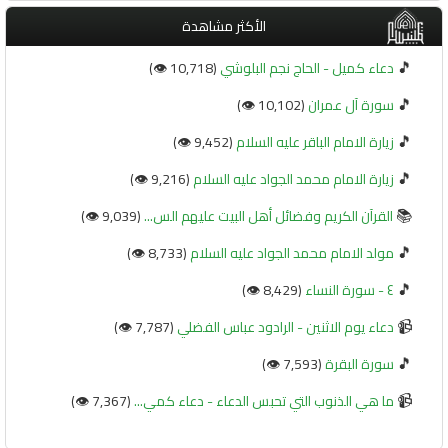
الأكثر مشاهدة
🎵
دعاء كميل - الحاج نجم البلوشي
(10,718 👁️)
🎵
سورة آل عمران
(10,102 👁️)
🎵
زيارة الامام الباقر عليه السلام
(9,452 👁️)
🎵
زيارة الامام محمد الجواد عليه السلام
(9,216 👁️)
📚
القرآن الكريم وفضائل أهل البيت عليهم الس...
(9,039 👁️)
🎵
مولد الامام محمد الجواد عليه السلام
(8,733 👁️)
🎵
٤ - سورة النساء
(8,429 👁️)
📹
دعاء يوم الاثنين - الرادود عباس الفضلي
(7,787 👁️)
🎵
سورة البقرة
(7,593 👁️)
📹
ما هي الذنوب التي تحبس الدعاء - دعاء كمي...
(7,367 👁️)