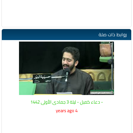
روابط ذات صلة
- دعاء كميل - ليلة 3 جمادى الأولى 1442
4 years ago