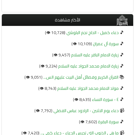
الأكثر مشاهدة
🎵
دعاء كميل - الحاج نجم البلوشي
(10,728 👁️)
🎵
سورة آل عمران
(10,109 👁️)
🎵
زيارة الامام الباقر عليه السلام
(9,457 👁️)
🎵
زيارة الامام محمد الجواد عليه السلام
(9,224 👁️)
📚
القرآن الكريم وفضائل أهل البيت عليهم الس...
(9,051 👁️)
🎵
مولد الامام محمد الجواد عليه السلام
(8,743 👁️)
🎵
٤ - سورة النساء
(8,435 👁️)
📹
دعاء يوم الاثنين - الرادود عباس الفضلي
(7,792 👁️)
🎵
سورة البقرة
(7,602 👁️)
📹
ما هي الذنوب التي تحبس الدعاء - دعاء كمي...
(7,420 👁️)