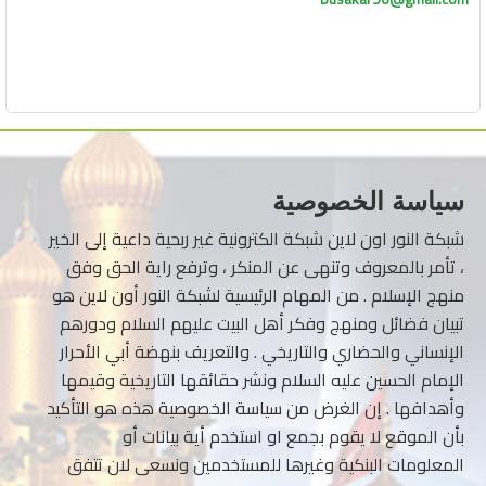
سياسة الخصوصية
شبكة النور اون لاين شبكة الكترونية غير ربحية داعية إلى الخير
، تأمر بالمعروف وتنهى عن المنكر ، وترفع راية الحق وفق
منهج الإسلام . من المهام الرئيسية لشبكة النور أون لاين هو
تبيان فضائل ومنهج وفكر أهل البيت عليهم السلام ودورهم
الإنساني والحضاري والتاريخي . والتعريف بنهضة أبي الأحرار
الإمام الحسين عليه السلام ونشر حقائقها التاريخية وقيمها
وأهدافها . إن الغرض من سياسة الخصوصية هذه هو التأكيد
بأن الموقع لا يقوم بجمع او استخدم أية بيانات أو
المعلومات البنكية وغيرها للمستخدمين ونسعى لان تتفق