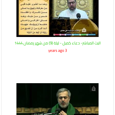
البث المباشر- دعاء كميل - ليلة (9) من شهر رمضان 1444
3 years ago