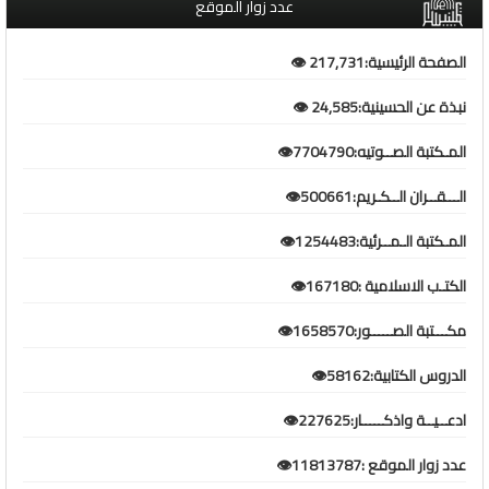
عدد زوار الموقع
الصفحة الرئيسية:217,731 👁️
نبذة عن الحسينية:24,585 👁️
المـكتبة الصــوتيه:7704790👁️
الـــقــران الــكـريم:500661👁️
المـكتبة الـمــرئية:1254483👁️
الكتـب الاسلامية :167180👁️
مكـــتبة الصـــــور:1658570👁️
الدروس الكتابية:58162👁️
ادعــيــة واذكـــــار:227625👁️
عدد زوار الموقع :11813787👁️