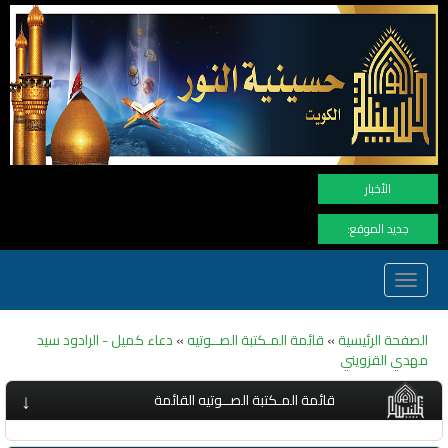
نهنأ المتابعين لموفع النور
الأخبار
جديد الموقع:
Toggle
navigation
الصفحة الرئيسية
»
قائمة المـكتبة الصــوتيه
»
دعاء كميل - الرادود سيد
مهدي القزويني
↓
قائمة المـكتبة الصــوتيه القائمة