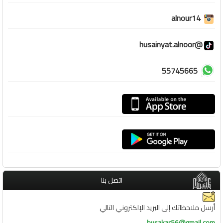
alnour14
@husainyat.alnoor
55745665
اتصل بنا
أرسل ملاحظاتك إلى البريد الإلكتروني التالي
busakar56@gmail.com