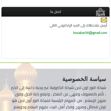
اتصل بنا
أرسل ملاحظاتك إلى البريد الإلكتروني التالي
busakar56@gmail.com
سياسة الخصوصية
شبكة النور اون لاين شبكة الكترونية غير ربحية داعية إلى الخير
، تأمر بالمعروف وتنهى عن المنكر ، وترفع راية الحق وفق
منهج الإسلام . من المهام الرئيسية لشبكة النور أون لاين هو
تبيان فضائل ومنهج وفكر أهل البيت عليهم السلام ودورهم