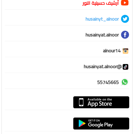
أرشيف حسينية النور
husainyt_alnoor
husainyat.alnoor
alnour14
@husainyat.alnoor
55745665