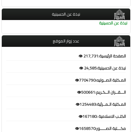
نبذة عن الحسينية
نبذة عن الحسينية
عدد زوار الموقع
الصفحة الرئيسية:217,731 👁️
نبذة عن الحسينية:24,585 👁️
المـكتبة الصــوتيه:7704790👁️
الـــقــران الــكـريم:500661👁️
المـكتبة الـمــرئية:1254483👁️
الكتـب الاسلامية :167180👁️
مكـــتبة الصـــــور:1658570👁️