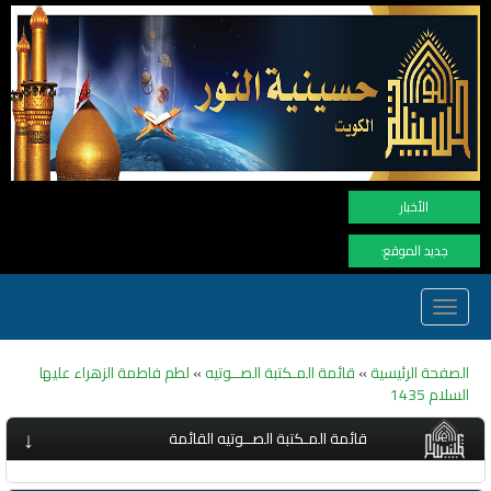
نهنأ المتابعين لموفع النو
الأخبار
جديد الموقع:
Toggle
navigation
الصفحة الرئيسية
»
قائمة المـكتبة الصــوتيه
»
لطم فاطمة الزهراء عليها
السلام 1435
↓
قائمة المـكتبة الصــوتيه القائمة