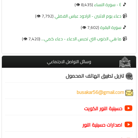
🎵
٤ - سورة النساء
(8,435 👁️)
📹
دعاء يوم الاثنين - الرادود عباس الفضلي
(7,792 👁️)
🎵
سورة البقرة
(7,602 👁️)
📹
ما هي الذنوب التي تحبس الدعاء - دعاء كمي...
(7,420 👁️)
وسائل التواصل الاجتماعي
تنزيل تطبيق الهاتف المحمول
busakar56@gmail.com
حسينية النور الكويت
اصدارات حسينية النور