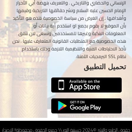
الإنساني والحضاري والتاريخي . والتعريف بنهضة أبي الأحرار
الإمام الحسين عليه السلام ونشر حقائقها التاريخية وقيمها
وأهدافها . إن الغرض من سياسة الخصوصية هذه هو التأكيد
بأن الموقع لا يقوم بجمع او استخدم أية بيانات أو
المعلومات البنكية وغيرها للمستخدمين ونسعى لان تتفق
هذه الخصوصية مع المتطلبات القانونية المتعارف عليها . نحن
نأخذ الاحتياطات الفنية والتنظيمية اللازمة وذلك باستخدام
نظام SSL البرمجيات الآمنة.
تحميل التطبيق
حقوق الطبع والنشر ©2024 حسينية النور.\\ جميع الحقوق محفوظة!! الإصدار