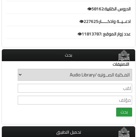
الدروس الكتابية:58162👁️
ادعــيــة واذكـــــار:227625👁️
عدد زوار الموقع :11813787👁️
بحث
التصنيفات
تحميل التطبيق