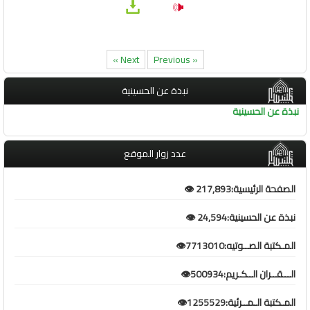
Next »
« Previous
نبذة عن الحسينية
نبذة عن الحسينية
عدد زوار الموقع
الصفحة الرئيسية:217,893 👁️
نبذة عن الحسينية:24,594 👁️
المـكتبة الصــوتيه:7713010👁️
الـــقــران الــكـريم:500934👁️
المـكتبة الـمــرئية:1255529👁️