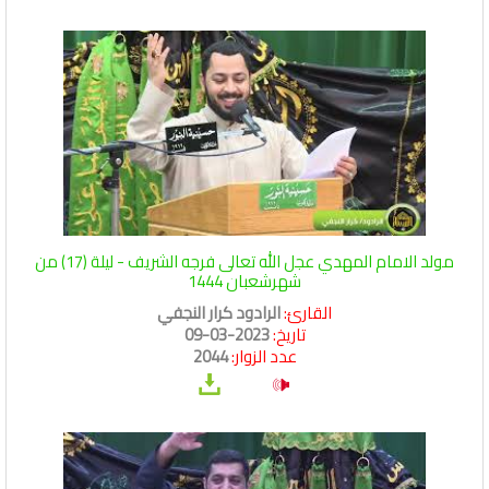
مولد الامام المهدي عجل الله تعالى فرجه الشريف - ليلة (17) من
شهرشعبان 1444
القارئ:
الرادود كرار النجفي
تاريخ:
2023-03-09
عدد الزوار:
2044