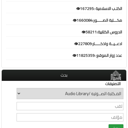
الكتـب الاسلامية :167295👁️
مكـــتبة الصـــــور:1660084👁️
الدروس الكتابية:58211👁️
ادعــيــة واذكـــــار:227809👁️
عدد زوار الموقع :11825359👁️
بحث
التصنيفات