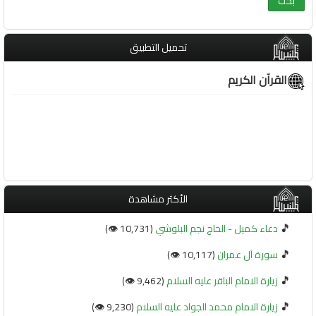
تحميل التطبيق
القرآن الكريم
الأكثر مشاهدة
🎵
دعاء كميل - الحاج نجم البلوشي
(10,731 👁️)
🎵
سورة آل عمران
(10,117 👁️)
🎵
زيارة الامام الباقر عليه السلام
(9,462 👁️)
🎵
زيارة الامام محمد الجواد عليه السلام
(9,230 👁️)