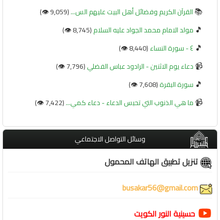
📚
القرآن الكريم وفضائل أهل البيت عليهم الس...
(9,059 👁️)
🎵
مولد الامام محمد الجواد عليه السلام
(8,745 👁️)
🎵
٤ - سورة النساء
(8,440 👁️)
📹
دعاء يوم الاثنين - الرادود عباس الفضلي
(7,796 👁️)
🎵
سورة البقرة
(7,608 👁️)
📹
ما هي الذنوب التي تحبس الدعاء - دعاء كمي...
(7,422 👁️)
وسائل التواصل الاجتماعي
تنزيل تطبيق الهاتف المحمول
busakar56@gmail.com
حسينية النور الكويت