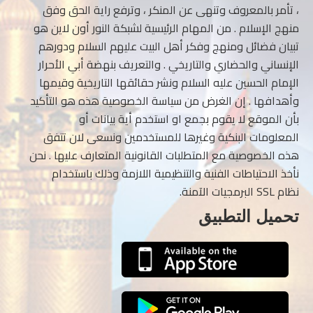
، تأمر بالمعروف وتنهى عن المنكر ، وترفع راية الحق وفق
منهج الإسلام . من المهام الرئيسية لشبكة النور أون لاين هو
تبيان فضائل ومنهج وفكر أهل البيت عليهم السلام ودورهم
الإنساني والحضاري والتاريخي . والتعريف بنهضة أبي الأحرار
الإمام الحسين عليه السلام ونشر حقائقها التاريخية وقيمها
وأهدافها . إن الغرض من سياسة الخصوصية هذه هو التأكيد
بأن الموقع لا يقوم بجمع او استخدم أية بيانات أو
المعلومات البنكية وغيرها للمستخدمين ونسعى لان تتفق
هذه الخصوصية مع المتطلبات القانونية المتعارف عليها . نحن
نأخذ الاحتياطات الفنية والتنظيمية اللازمة وذلك باستخدام
نظام SSL البرمجيات الآمنة.
تحميل التطبيق