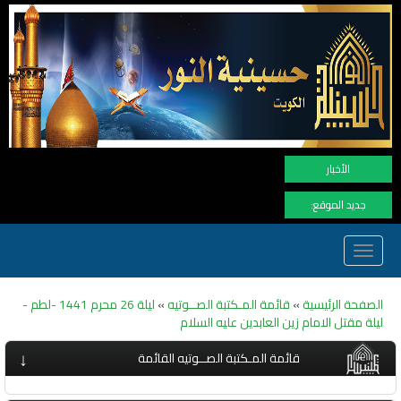
نهنأ المتابعي
الأخبار
جديد الموقع:
Toggle
navigation
الصفحة الرئيسية
»
قائمة المـكتبة الصــوتيه
»
ليلة 26 محرم 1441 -لطم -
ليلة مقتل الامام زين العابدين عليه السلام
↓
قائمة المـكتبة الصــوتيه القائمة