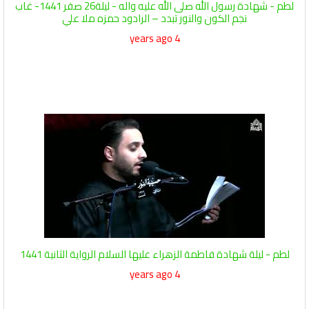
لطم - شهادة رسول الله صلى الله عليه واله - ليلة26 صفر 1441- غاب
نجم الكون والنور تبدد – الرادود حمزه ملا علي
4 years ago
لطم - ليلة شهادة فاطمة الزهراء عليها السلام الرواية الثانية 1441
4 years ago