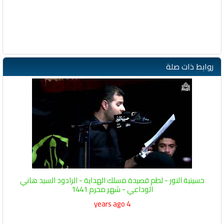
روابط ذات صلة
حسينية النور - لطم قصيدة مسلك الهداية - الرادود السيد هاني
الوداعي - شهر محرم 1441
4 years ago