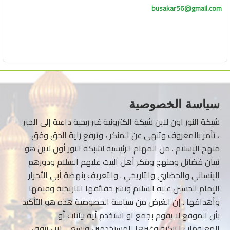
busakar56@gmail.com
سياسة الخصوصية
شبكة النور اون لاين شبكة الكترونية غير ربحية داعية إلى الخير
، تأمر بالمعروف وتنهى عن المنكر ، وترفع راية الحق وفق
منهج الإسلام . من المهام الرئيسية لشبكة النور أون لاين هو
تبيان فضائل ومنهج وفكر أهل البيت عليهم السلام ودورهم
الإنساني والحضاري والتاريخي . والتعريف بنهضة أبي الأحرار
الإمام الحسين عليه السلام ونشر حقائقها التاريخية وقيمها
وأهدافها . إن الغرض من سياسة الخصوصية هذه هو التأكيد
بأن الموقع لا يقوم بجمع او استخدم أية بيانات أو
المعلومات البنكية وغيرها للمستخدمين ونسعى لان تتفق