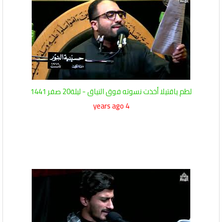
لطم ياقتيلا أخذت نسوته فوق النياق - ليلة20 صفر 1441
4 years ago