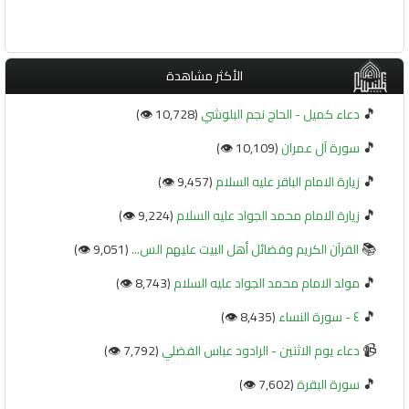
الأكثر مشاهدة
🎵
دعاء كميل - الحاج نجم البلوشي
(10,728 👁️)
🎵
سورة آل عمران
(10,109 👁️)
🎵
زيارة الامام الباقر عليه السلام
(9,457 👁️)
🎵
زيارة الامام محمد الجواد عليه السلام
(9,224 👁️)
📚
القرآن الكريم وفضائل أهل البيت عليهم الس...
(9,051 👁️)
🎵
مولد الامام محمد الجواد عليه السلام
(8,743 👁️)
🎵
٤ - سورة النساء
(8,435 👁️)
📹
دعاء يوم الاثنين - الرادود عباس الفضلي
(7,792 👁️)
🎵
سورة البقرة
(7,602 👁️)