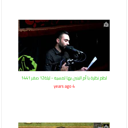
لطم نظرة يا أم البنين بها لمسيه - ليلة12 صفر 1441
4 years ago