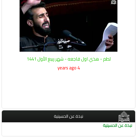
لطم - هذي اول فاجعه - شهر ربيع الأول 1441
4 years ago
نبذة عن الحسينية
نبذة عن الحسينية