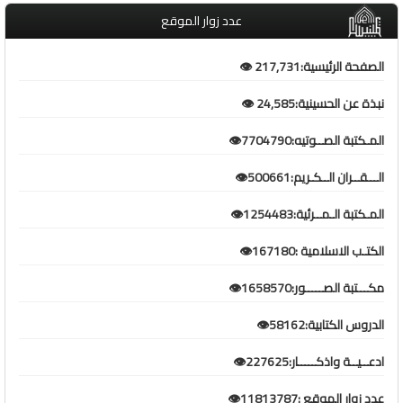
عدد زوار الموقع
الصفحة الرئيسية:217,731 👁️
نبذة عن الحسينية:24,585 👁️
المـكتبة الصــوتيه:7704790👁️
الـــقــران الــكـريم:500661👁️
المـكتبة الـمــرئية:1254483👁️
الكتـب الاسلامية :167180👁️
مكـــتبة الصـــــور:1658570👁️
الدروس الكتابية:58162👁️
ادعــيــة واذكـــــار:227625👁️
عدد زوار الموقع :11813787👁️