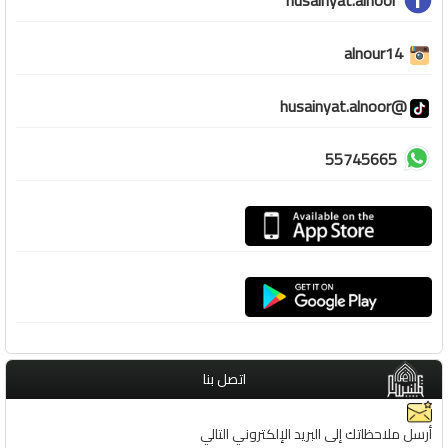
husainyat.alnoor
alnour14
@husainyat.alnoor
55745665
اتصل بنا
أرسل ملاحظاتك إلى البريد الإلكتروني التالي