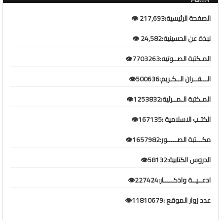
الصفحة الرئيسية:217,693 👁️
نبذة عن الحسينية:24,582 👁️
المـكتبة الصــوتيه:7703263👁️
الـــقــران الــكـريم:500636👁️
المـكتبة الـمــرئية:1253832👁️
الكتـب الاسلامية :167135👁️
مكـــتبة الصـــــور:1657982👁️
الدروس الكتابية:58132👁️
ادعــيــة واذكـــــار:227424👁️
عدد زوار الموقع :11810679👁️