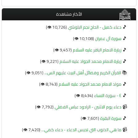
الأكثر مشاهدة
🎵
دعاء كميل - الحاج نجم البلوشي
(10,726 👁️)
🎵
سورة آل عمران
(10,108 👁️)
🎵
زيارة الامام الباقر عليه السلام
(9,457 👁️)
🎵
زيارة الامام محمد الجواد عليه السلام
(9,221 👁️)
📚
القرآن الكريم وفضائل أهل البيت عليهم الس...
(9,051 👁️)
🎵
مولد الامام محمد الجواد عليه السلام
(8,743 👁️)
🎵
٤ - سورة النساء
(8,434 👁️)
📹
دعاء يوم الاثنين - الرادود عباس الفضلي
(7,792 👁️)
🎵
سورة البقرة
(7,601 👁️)
📹
ما هي الذنوب التي تحبس الدعاء - دعاء كمي...
(7,420 👁️)