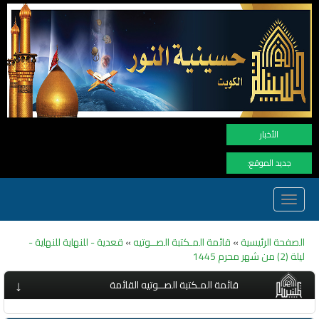
نهنأ الم
الأخبار
جديد الموقع:
Toggle
navigation
الصفحة الرئيسية
»
قائمة المـكتبة الصــوتيه
»
قعدية - للنهاية للنهاية -
ليلة (2) من شهر محرم 1445
↓
قائمة المـكتبة الصــوتيه القائمة