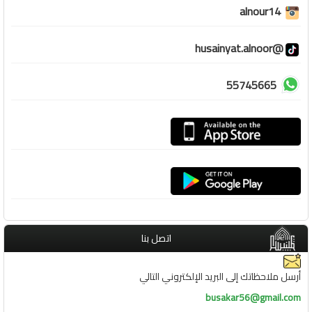
alnour14
@husainyat.alnoor
55745665
اتصل بنا
أرسل ملاحظاتك إلى البريد الإلكتروني التالي
busakar56@gmail.com