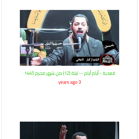
قعدية - أيام أيام -- ليلة (12) من شهر محرم 1445
3 years ago