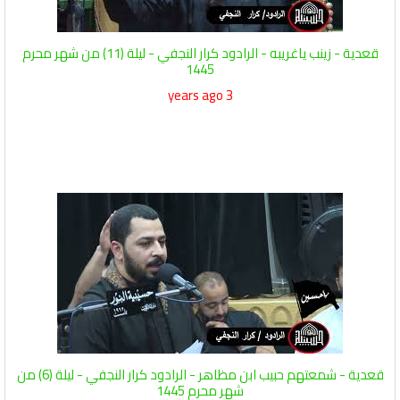
قعدية - زينب ياغريبه - الرادود كرار النجفي - ليلة (11) من شهر محرم
1445
3 years ago
قعدية - شمعتهم حبيب ابن مظاهر - الرادود كرار النجفي - ليلة (6) من
شهر محرم 1445