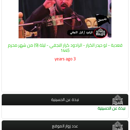
قعدية - لو حيدر الكرار - الرادود كرار النجفي - ليلة (9) من شهر محرم
1445
3 years ago
نبذة عن الحسينية
نبذة عن الحسينية
عدد زوار الموقع