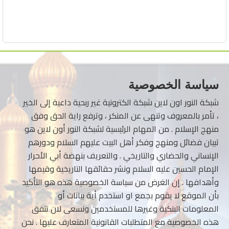
سياسة الخصوصية
شبكة النور اون لاين شبكة الكترونية غير ربحية داعية إلى الخير
، تأمر بالمعروف وتنهى عن المنكر ، وترفع راية الحق وفق
منهج الإسلام . من المهام الرئيسية لشبكة النور أون لاين هو
تبيان فضائل ومنهج وفكر أهل البيت عليهم السلام ودورهم
الإنساني والحضاري والتاريخي . والتعريف بنهضة أبي الأحرار
الإمام الحسين عليه السلام ونشر حقائقها التاريخية وقيمها
وأهدافها . إن الغرض من سياسة الخصوصية هذه هو التأكيد
بأن الموقع لا يقوم بجمع او استخدم أية بيانات أو
المعلومات البنكية وغيرها للمستخدمين ونسعى لان تتفق
هذه الخصوصية مع المتطلبات القانونية المتعارف عليها . نحن