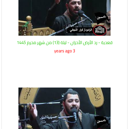
قعدية - رد الأرض الأحزان - ليلة (13) من شهر محرم 1445
3 years ago