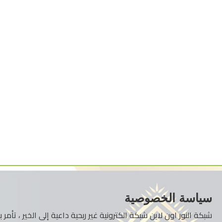
سياسة الخصوصية
شبكة النور اون لاين شبكة الكترونية غير ربحية داعية إلى الخير ، تأم