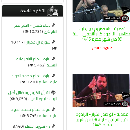
الأكثر مشاهدة
🎵
دعاء كميل - الحاج نجم
قعدية - شمعتهم حبيب ابن
البلوشي
(10,731 👁️)
ظاهر - الرادود كرار النجفي - ليلة
(6) من شهر محرم 1445
🎵
سورة آل عمران
(10,117
3 years ago
👁️)
🎵
زيارة الامام الباقر عليه
السلام
(9,462 👁️)
🎵
زيارة الامام محمد الجواد
عليه السلام
(9,230 👁️)
📚
القرآن الكريم وفضائل أهل
البيت عليهم الس...
(9,059 👁️)
🎵
مولد الامام محمد الجواد
قعدية - لو حيدر الكرار - الرادود
عليه السلام
(8,745 👁️)
كرار النجفي - ليلة (9) من شهر
محرم 1445
🎵
٤ - سورة النساء
(8,440