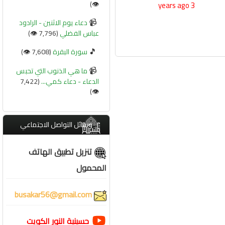
👁️)
3 years ago
📹
دعاء يوم الاثنين - الرادود
عباس الفضلي
(7,796 👁️)
🎵
سورة البقرة
(7,608 👁️)
📹
ما هي الذنوب التي تحبس
الدعاء - دعاء كمي...
(7,422
👁️)
وسائل التواصل الاجتماعي
تنزيل تطبيق الهاتف
المحمول
busakar56@gmail.com
حسينية النور الكويت