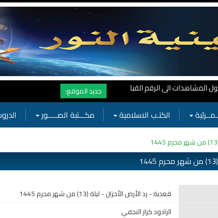
 قصيرة وهذا كله بجهودكم واهتمامكم بفعاليات الحسينية
جديد الموقع:
ـمــرئية
الكتـب الاسلامية
مكـــتبة الصـــــور
الدروس
1
قعدية - رد الأرض الأحزان - ليلة (13) من شهر محرم 1445
الرادود كرار النجفي