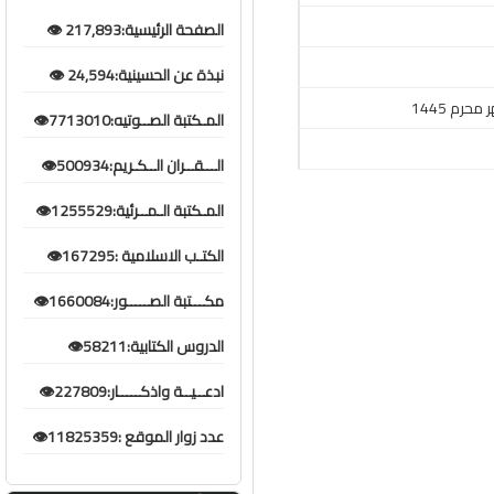
الصفحة الرئيسية:217,893 👁️
نبذة عن الحسينية:24,594 👁️
المـكتبة الصــوتيه:7713010👁️
الـــقــران الــكـريم:500934👁️
المـكتبة الـمــرئية:1255529👁️
الكتـب الاسلامية :167295👁️
مكـــتبة الصـــــور:1660084👁️
الدروس الكتابية:58211👁️
ادعــيــة واذكـــــار:227809👁️
عدد زوار الموقع :11825359👁️