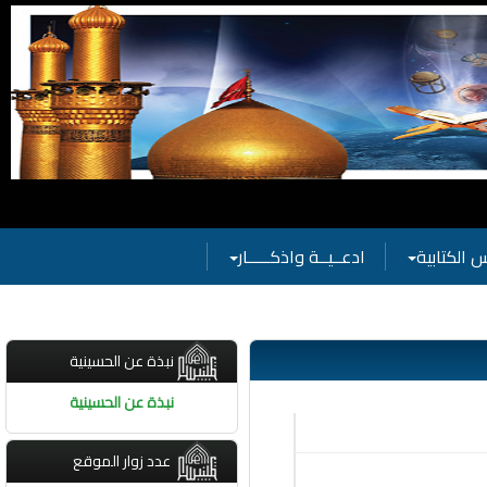
 الكتابية
ادعــيــة واذكـــــار
نبذة عن الحسينية
نبذة عن الحسينية
عدد زوار الموقع