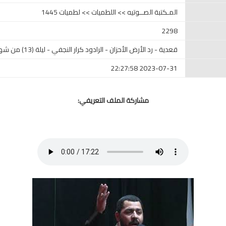
المـكتبة الصــوتيه >> اللطميات >> لطميات 1445
2298
قعدية - رد الأرض الأحزان - الرادود كرار النجفي - ليلة (13) من شهر محرم 1445
2023-07-31 22:27:58
مشاركة الملف التعريفي: