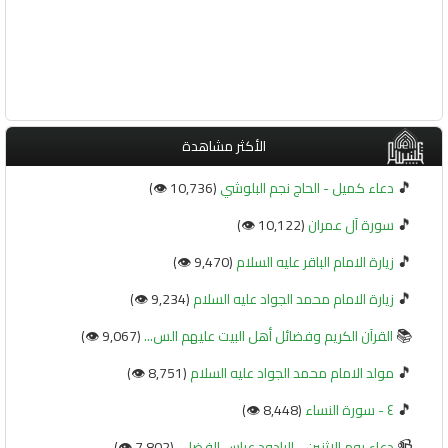
الأكثر مشاهدة
🎵
دعاء كميل - الحاج نجم البلوشي
(10,736 👁️)
🎵
سورة آل عمران
(10,122 👁️)
🎵
زيارة الامام الباقر عليه السلام
(9,470 👁️)
🎵
زيارة الامام محمد الجواد عليه السلام
(9,234 👁️)
📚
القرآن الكريم وفضائل أهل البيت عليهم الس...
(9,067 👁️)
🎵
مولد الامام محمد الجواد عليه السلام
(8,751 👁️)
🎵
٤ - سورة النساء
(8,448 👁️)
📹
دعاء يوم الاثنين - الرادود عباس الفضلي
(7,802 👁️)