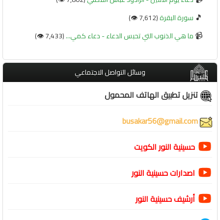
🎵
سورة البقرة
(7,612 👁️)
📹
ما هي الذنوب التي تحبس الدعاء - دعاء كمي...
(7,433 👁️)
وسائل التواصل الاجتماعي
تنزيل تطبيق الهاتف المحمول
busakar56@gmail.com
حسينية النور الكويت
اصدارات حسينية النور
أرشيف حسينية النور