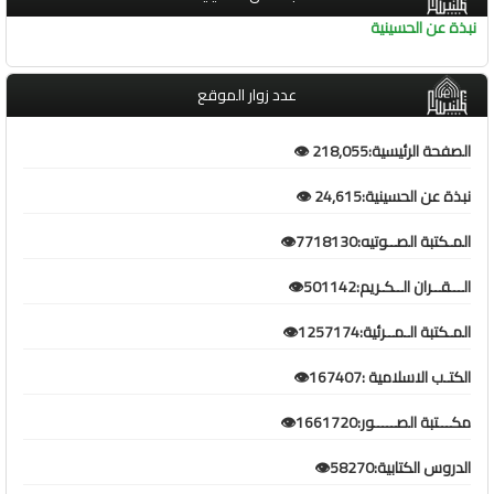
نبذة عن الحسينية
عدد زوار الموقع
الصفحة الرئيسية:218,055 👁️
نبذة عن الحسينية:24,615 👁️
المـكتبة الصــوتيه:7718130👁️
الـــقــران الــكـريم:501142👁️
المـكتبة الـمــرئية:1257174👁️
الكتـب الاسلامية :167407👁️
مكـــتبة الصـــــور:1661720👁️
الدروس الكتابية:58270👁️