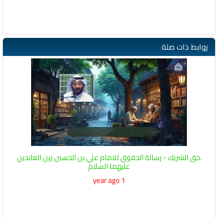
روابط ذات صلة
.حق الشريك - رسالة الحقوق للامام علي بن الحسين زين العابدين
عليهما السلام
1 year ago