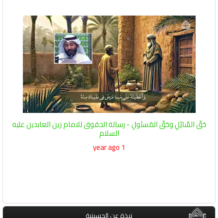
حَقّ السَّائِلِ وحَقّ المَسئولِ - رسالة الحقوق للامام زين العابدين عليه
السلام
1 year ago
نبذة عن الحسينية