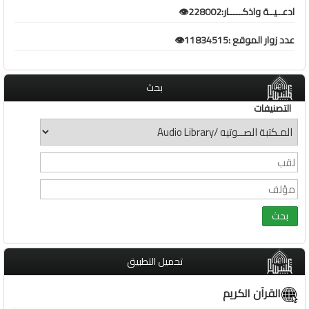
ادعــيــة واذكـــــار:228002👁️
عدد زوار الموقع :11834515👁️
بحث
التصنيفات
تحميل التطبيق
القرآن الكريم