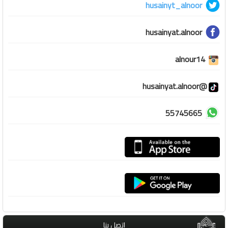
husainyt_alnoor
husainyat.alnoor
alnour14
@husainyat.alnoor
55745665
اتصل بنا