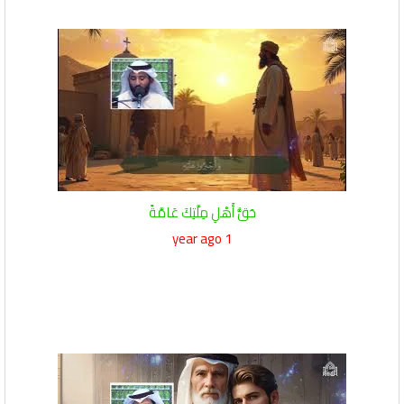
حَقُّ أَهْلِ مِلَّتِكَ عَامَّةً
1 year ago