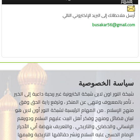
أرسل ملاحظاتك إلى البريد الإلكتروني التالي
busakar56@gmail.com
سياسة الخصوصية
شبكة النور اون لاين شبكة الكترونية غير ربحية داعية إلى الخير
، تأمر بالمعروف وتنهى عن المنكر ، وترفع راية الحق وفق
منهج الإسلام . من المهام الرئيسية لشبكة النور أون لاين هو
تبيان فضائل ومنهج وفكر أهل البيت عليهم السلام ودورهم
الإنساني والحضاري والتاريخي . والتعريف بنهضة أبي الأحرار
الإمام الحسين عليه السلام ونشر حقائقها التاريخية وقيمها