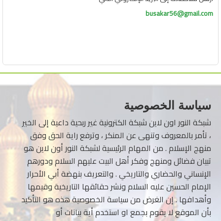
busakar56@gmail.com
سياسة الخصوصية
شبكة النور اون لاين شبكة الكترونية غير ربحية داعية إلى الخير
، تأمر بالمعروف وتنهى عن المنكر ، وترفع راية الحق وفق
منهج الإسلام . من المهام الرئيسية لشبكة النور أون لاين هو
تبيان فضائل ومنهج وفكر أهل البيت عليهم السلام ودورهم
الإنساني والحضاري والتاريخي . والتعريف بنهضة أبي الأحرار
الإمام الحسين عليه السلام ونشر حقائقها التاريخية وقيمها
وأهدافها . إن الغرض من سياسة الخصوصية هذه هو التأكيد
بأن الموقع لا يقوم بجمع او استخدم أية بيانات أو