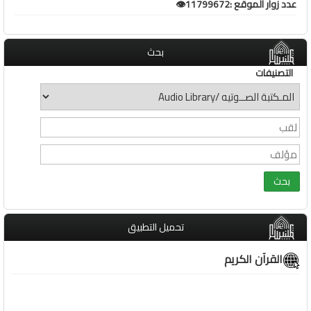
عدد زوار الموقع :11799672👁️
بحث
التصنيفات
تحميل التطبيق
القرآن الكريم