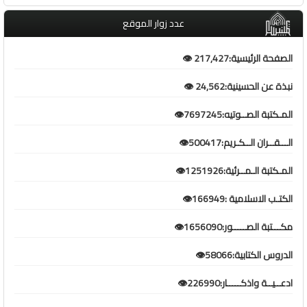
عدد زوار الموقع
الصفحة الرئيسية:217,427 👁️
نبذة عن الحسينية:24,562 👁️
المـكتبة الصــوتيه:7697245👁️
الـــقــران الــكـريم:500417👁️
المـكتبة الـمــرئية:1251926👁️
الكتـب الاسلامية :166949👁️
مكـــتبة الصـــــور:1656090👁️
الدروس الكتابية:58066👁️
ادعــيــة واذكـــــار:226990👁️