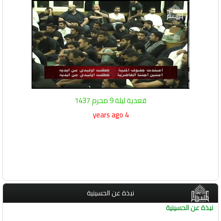
قعدية ليلة 9 محرم 1437
4 years ago
نبذة عن الحسينية
نبذة عن الحسينية