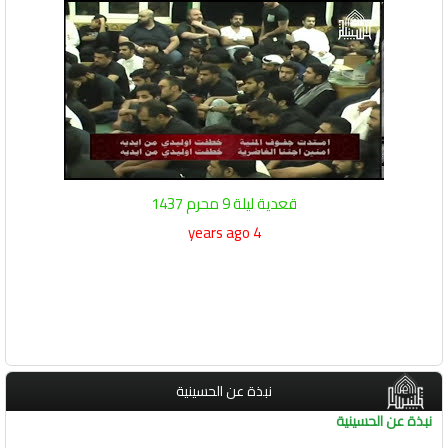
قعدية ليلة 9 محرم 1437
4 years ago
نبذة عن الحسينية
نبذة عن الحسينية