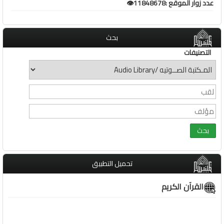
عدد زوار الموقع :11848678👁️
بحث
التصنيفات
تحميل التطبيق
القرآن الكريم