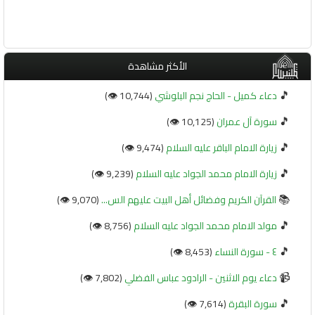
الأكثر مشاهدة
🎵
دعاء كميل - الحاج نجم البلوشي
(10,744 👁️)
🎵
سورة آل عمران
(10,125 👁️)
🎵
زيارة الامام الباقر عليه السلام
(9,474 👁️)
🎵
زيارة الامام محمد الجواد عليه السلام
(9,239 👁️)
📚
القرآن الكريم وفضائل أهل البيت عليهم الس...
(9,070 👁️)
🎵
مولد الامام محمد الجواد عليه السلام
(8,756 👁️)
🎵
٤ - سورة النساء
(8,453 👁️)
📹
دعاء يوم الاثنين - الرادود عباس الفضلي
(7,802 👁️)
🎵
سورة البقرة
(7,614 👁️)