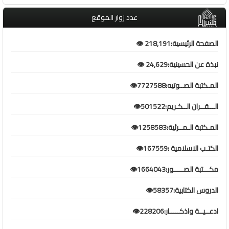
عدد زوار الموقع
الصفحة الرئيسية:218,191 👁️
نبذة عن الحسينية:24,629 👁️
المـكتبة الصــوتيه:7727588👁️
الـــقــران الــكـريم:501522👁️
المـكتبة الـمــرئية:1258583👁️
الكتـب الاسلامية :167559👁️
مكـــتبة الصـــــور:1664043👁️
الدروس الكتابية:58357👁️
ادعــيــة واذكـــــار:228206👁️