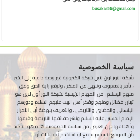
busakar56@gmail.com
سياسة الخصوصية
شبكة النور اون لاين شبكة الكترونية غير ربحية داعية إلى الخير
، تأمر بالمعروف وتنهى عن المنكر ، وترفع راية الحق وفق
منهج الإسلام . من المهام الرئيسية لشبكة النور أون لاين هو
تبيان فضائل ومنهج وفكر أهل البيت عليهم السلام ودورهم
الإنساني والحضاري والتاريخي . والتعريف بنهضة أبي الأحرار
الإمام الحسين عليه السلام ونشر حقائقها التاريخية وقيمها
وأهدافها . إن الغرض من سياسة الخصوصية هذه هو التأكيد
بأن الموقع لا يقوم بجمع او استخدم أية بيانات أو