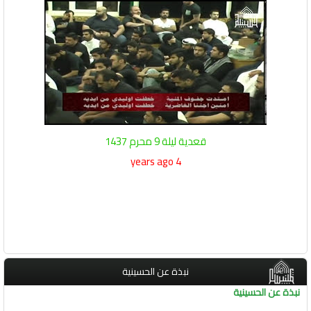
قعدية ليلة 9 محرم 1437
4 years ago
نبذة عن الحسينية
نبذة عن الحسينية