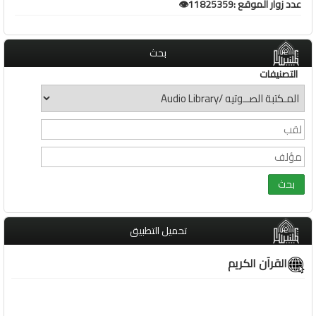
عدد زوار الموقع :11825359👁️
بحث
التصنيفات
تحميل التطبيق
القرآن الكريم