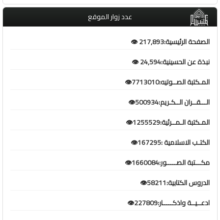
عدد زوار الموقع
الصفحة الرئيسية:217,893 👁️
نبذة عن الحسينية:24,594 👁️
المـكتبة الصــوتيه:7713010👁️
الـــقــران الــكـريم:500934👁️
المـكتبة الـمــرئية:1255529👁️
الكتـب الاسلامية :167295👁️
مكـــتبة الصـــــور:1660084👁️
الدروس الكتابية:58211👁️
ادعــيــة واذكـــــار:227809👁️