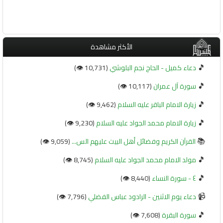
الأكثر مشاهدة
🎵
دعاء كميل - الحاج نجم البلوشي
(10,731 👁️)
🎵
سورة آل عمران
(10,117 👁️)
🎵
زيارة الامام الباقر عليه السلام
(9,462 👁️)
🎵
زيارة الامام محمد الجواد عليه السلام
(9,230 👁️)
📚
القرآن الكريم وفضائل أهل البيت عليهم الس...
(9,059 👁️)
🎵
مولد الامام محمد الجواد عليه السلام
(8,745 👁️)
🎵
٤ - سورة النساء
(8,440 👁️)
📹
دعاء يوم الاثنين - الرادود عباس الفضلي
(7,796 👁️)
🎵
سورة البقرة
(7,608 👁️)