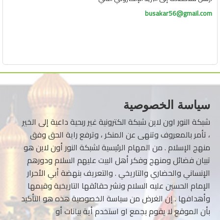
busakar56@gmail.com
سياسة الخصوصية
شبكة النور اون لاين شبكة الكترونية غير ربحية داعية إلى الخير
، تأمر بالمعروف وتنهى عن المنكر ، وترفع راية الحق وفق
منهج الإسلام . من المهام الرئيسية لشبكة النور أون لاين هو
تبيان فضائل ومنهج وفكر أهل البيت عليهم السلام ودورهم
الإنساني والحضاري والتاريخي . والتعريف بنهضة أبي الأحرار
الإمام الحسين عليه السلام ونشر حقائقها التاريخية وقيمها
وأهدافها . إن الغرض من سياسة الخصوصية هذه هو التأكيد
بأن الموقع لا يقوم بجمع او استخدم أية بيانات أو